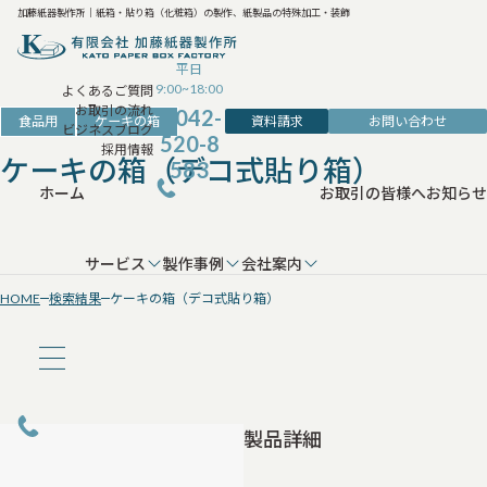
加藤紙器製作所｜紙箱・貼り箱（化粧箱）の製作、紙製品の特殊加工・装飾
平日
9:00~18:00
よくあるご質問
お取引の流れ
042-
資料請求
お問い合わせ
食品用
ケーキの箱
ビジネスブログ
520-8
採用情報
ケーキの箱（デコ式貼り箱）
583
ホーム
お取引の皆様へ
お知らせ
サービス
製作事例
会社案内
HOME
検索結果
ケーキの箱（デコ式貼り箱）
製品詳細