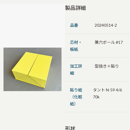
製品詳細
品番
20240514-2
芯材・
兼六ボール #17
板紙
加工詳
型抜き＋貼り
細
貼り紙
タント N-59 4/6
（化粧
70k
紙）
形状