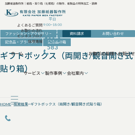
加藤紙器製作所｜紙箱・貼り箱（化粧箱）の製作、紙製品の特殊加工・装飾
平日
9:00~18:00
よくあるご質問
お取引の流れ
042-
資料請求
お問い合わせ
ファッション・アクセサリー
ファッション・ブランドの箱
ビジネスブログ
520-8
採用情報
記念品・ブライダル
記念品の箱
583
ギフトボックス（両開き/観音開き式
ホーム
お取引の皆様へ
お知らせ
貼り箱）
サービス
製作事例
会社案内
HOME
検索結果
ギフトボックス（両開き/観音開き式貼り箱）