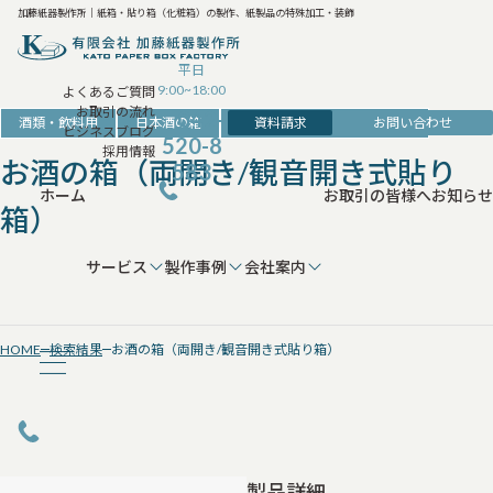
加藤紙器製作所｜紙箱・貼り箱（化粧箱）の製作、紙製品の特殊加工・装飾
平日
9:00~18:00
よくあるご質問
お取引の流れ
042-
資料請求
お問い合わせ
酒類・飲料用
日本酒の箱
その他酒類・飲料パッケージ
ビジネスブログ
520-8
採用情報
お酒の箱（両開き/観音開き式貼り
583
ホーム
お取引の皆様へ
お知らせ
箱）
サービス
製作事例
会社案内
HOME
検索結果
お酒の箱（両開き/観音開き式貼り箱）
製品詳細