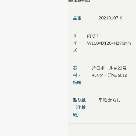
品番
20210107-6
サ
内寸：
イ
W110×D120×H290mm
ズ
芯
片白ボール＃22号
材・
+スター印No6018
板紙
貼り紙
里紙 からし
（化粧
紙）