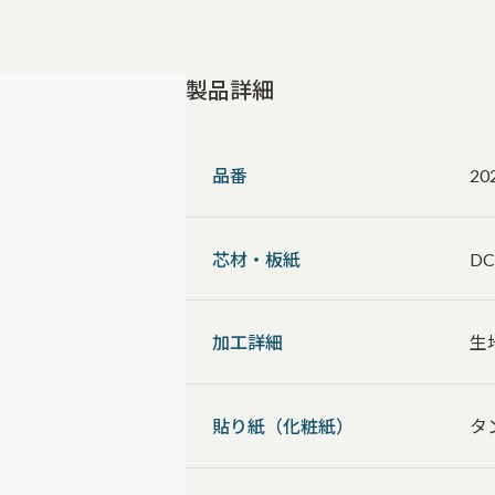
製品詳細
品番
20
芯材・板紙
D
加工詳細
生
貼り紙（化粧紙）
タン