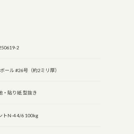
250619-2
Cボール #26号（約2ミリ厚）
地・貼り紙 型抜き
トN-4 4/6 100kg