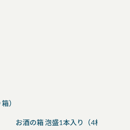
り箱）
お酒の箱 泡盛1本入り（4枚芯マグ