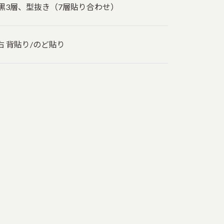
F黒3層、型抜き（7層貼り合わせ）
右 背貼り/のど貼り