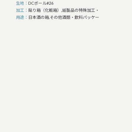
生地
DCボール#26
加工
貼り箱（化粧箱）,紙製品の特殊加工・装飾
用途
日本酒の箱,その他酒類・飲料パッケージ