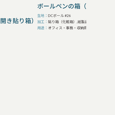
ボールペンの箱（観音開き
生地
DCボール #26
音開き貼り箱）
加工
貼り箱（化粧箱）,紙製品の特殊加工・装
用途
オフィス・事務・収納用品