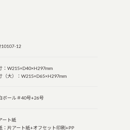
210107-12
寸：W215×D40×H297mm
寸（大）：W215×D65×H297mm
白ボール＃40号+26号
アート紙
紙：片アート紙+オフセット印刷+PP