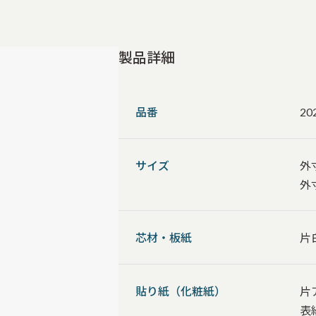
製品詳細
品番
20
サイズ
外
外
芯材・板紙
片
貼り紙（化粧紙）
片
表