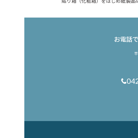
貼り箱（化粧箱）をはじめ紙製品
お電話
平
04