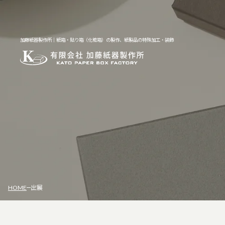
加藤紙器製作所｜紙箱・貼り箱（化粧箱）の製作、紙製品の特殊加工・装飾
HOME
出展